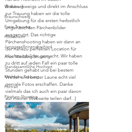
Braunschweigs und direkt im Anschluss 
Wolfsburg
zur Trauung haben wir die tolle 
Braunschweig
Umgebung für die ersten herbstlich 
Freie Trauung
angehauchten Pärchenbilder 
ausgenutzt. Das richtige 
Hildesheim
Pärchenshooting haben wir dann an 
Junggesellinnenabschied
der nahezu perfekten Location für 
Hochzeitsbilder gemacht. Wir haben 
After Wedding Shooting
zu dritt auf jeden Fall ein paar tolle 
Standesamtliche Hochzeit
Stunden gehabt und bei bestem 
Kirchliche Trauung
Wetter und bester Laune echt viel 
geniale Fotos erschaffen. Danke 
Portrait
vielmals das ich auch ein paar davon 
Pärchen-Shooting
auf meiner Webseite teilen darf. :)
Babybauch-Shooting
Schloss
Gifhorn