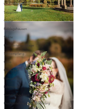
Wolfenbüttel
Salzgitter
Goslar
Riddagshausen
Sickte
Hochzeitsreportage
Sektempfang
Celle
Helmstedt
Königslutter
Edemissen
Sommerhochzeit
Hochzeitsfotografie Wolfsburg