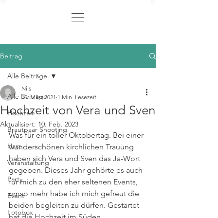
Beitrag
Alle Beiträge
Nils
Alle Beiträge
15. März 2021
1 Min. Lesezeit
Hochzeit von Vera und Sven
Hochzeit
Aktualisiert:
10. Feb. 2023
Brautpaar Shooting
Was für ein toller Oktobertag. Bei einer 
Harz
wunderschönen kirchlichen Trauung 
haben sich Vera und Sven das Ja-Wort 
Veranstaltung
gegeben. Dieses Jahr gehörte es auch 
Party
für mich zu den eher seltenen Events, 
umso mehr habe ich mich gefreut die 
Event
beiden begleiten zu dürfen. Gestartet 
Fotobox
hat die Hochzeit im Süden 