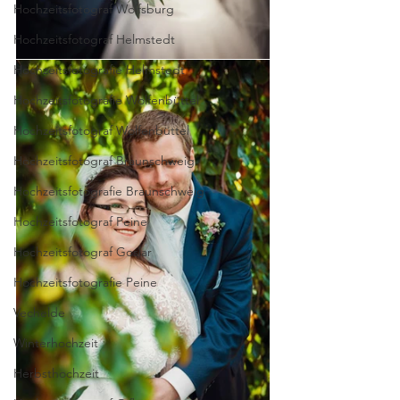
Hochzeitsfotograf Wolfsburg
Hochzeitsfotograf Helmstedt
Hochzeitsfotografie Helmstedt
Hochzeitsfotografie Wolfenbüttel
Hochzeitsfotograf Wolfenbüttel
Hochzeitsfotograf Braunschweig
Hochzeitsfotografie Braunschweig
Hochzeitsfotograf Peine
Hochzeitsfotograf Goslar
Hochzeitsfotografie Peine
Vechelde
Winterhochzeit
Herbsthochzeit