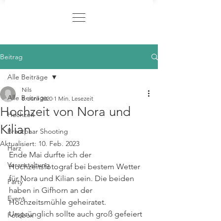
Beitrag
Alle Beiträge
Nils
Alle Beiträge
8. Juni 2020
1 Min. Lesezeit
Hochzeit von Nora und
Hochzeit
Kilian
Brautpaar Shooting
Aktualisiert:
10. Feb. 2023
Harz
Ende Mai durfte ich der 
Veranstaltung
Hochzeitsfotograf bei bestem Wetter 
für Nora und Kilian sein. Die beiden 
Party
haben in Gifhorn an der 
Event
Hochzeitsmühle geheiratet. 
Ursprünglich sollte auch groß gefeiert 
Fotobox