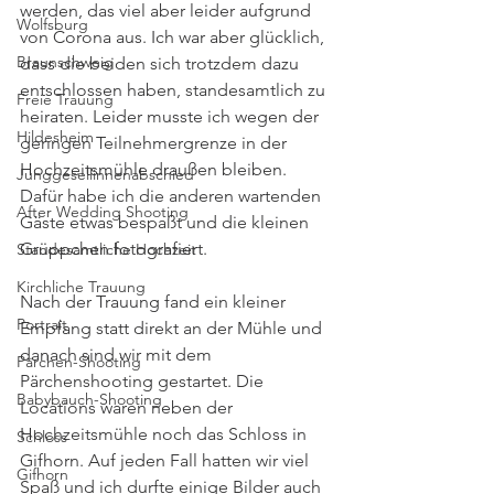
werden, das viel aber leider aufgrund 
Wolfsburg
von Corona aus. Ich war aber glücklich, 
Braunschweig
dass die beiden sich trotzdem dazu 
entschlossen haben, standesamtlich zu 
Freie Trauung
heiraten. Leider musste ich wegen der 
Hildesheim
geringen Teilnehmergrenze in der 
Hochzeitsmühle draußen bleiben. 
Junggesellinnenabschied
Dafür habe ich die anderen wartenden 
After Wedding Shooting
Gäste etwas bespaßt und die kleinen 
Grüppchen fotografiert. 
Standesamtliche Hochzeit
Kirchliche Trauung
Nach der Trauung fand ein kleiner 
Portrait
Empfang statt direkt an der Mühle und 
danach sind wir mit dem 
Pärchen-Shooting
Pärchenshooting gestartet. Die 
Babybauch-Shooting
Locations waren neben der 
Hochzeitsmühle noch das Schloss in 
Schloss
Gifhorn. Auf jeden Fall hatten wir viel 
Gifhorn
Spaß und ich durfte einige Bilder auch 