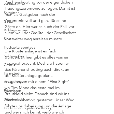
Pärchenshooting vor der eigentlichen 
Wolfenbüttel
Trauungszeremonie zu legen. Damit ist 
Salzgitter
man als Gastgeber nach der 
Zeremonie voll und ganz für seine 
Goslar
Gäste da. Hier war es auch der Fall, vor 
Riddagshausen
allem weil der Großteil der Gesellschaft 
Sickte
von weiter weg anreisen musste. 
Hochzeitsreportage
Die Klosteranlage ist einfach 
Sektempfang
wunderbar, hier gibt es alles was ein 
Fotograf braucht. Deshalb haben wir 
Celle
das Pärchenshooting auch direkt an 
Helmstedt
der Klosteranlage geplant. 
Angefangen mit einem "First Sight", 
Königslutter
wo Tim Mona das erste mal im 
Edemissen
Brautkleid sieht. Danach sind wir ins 
Sommerhochzeit
Pärchenshooting gestartet. Unser Weg 
führte uns dabei rund um die Anlage 
Hochzeitsfotografie Wolfsburg
und wer mich kennt, weiß wie ich 