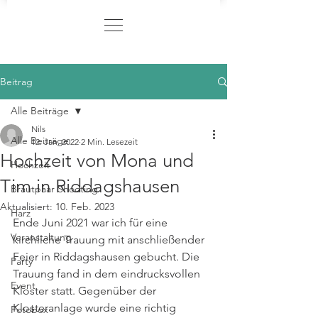
Beitrag
Alle Beiträge
Nils
Alle Beiträge
12. Jan. 2022
2 Min. Lesezeit
Hochzeit von Mona und
Hochzeit
Tim in Riddagshausen
Brautpaar Shooting
Aktualisiert:
10. Feb. 2023
Harz
Ende Juni 2021 war ich für eine 
Veranstaltung
kirchliche Trauung mit anschließender 
Feier in Riddagshausen gebucht. Die 
Party
Trauung fand in dem eindrucksvollen 
Event
Kloster statt. Gegenüber der 
Klosteranlage wurde eine richtig 
Fotobox