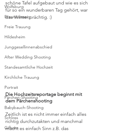
schöne Tafel aufgebaut und wie es sich 
Wolfsburg
für so ein wunderbaren Tag gehört, war 
Braunschweig
das Wetter prächtig. :)
Freie Trauung
Hildesheim
Junggesellinnenabschied
After Wedding Shooting
Standesamtliche Hochzeit
Kirchliche Trauung
Portrait
Die Hochzeitsreportage beginnt mit 
Pärchen-Shooting
dem Pärchenshooting
Babybauch-Shooting
Zeitlich ist es nicht immer einfach alles 
Schloss
richtig durchzutakten und manchmal 
Gifhorn
macht es einfach Sinn z.B. das 