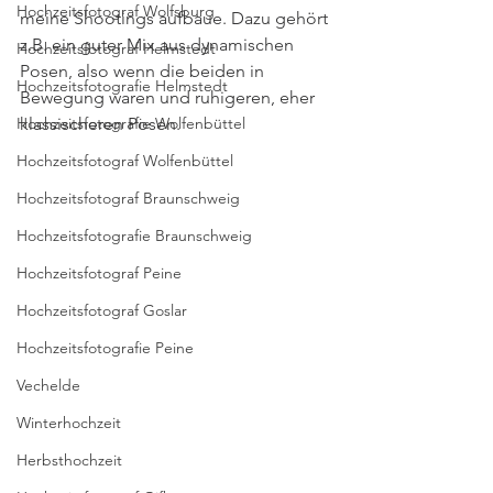
Hochzeitsfotograf Wolfsburg
meine Shootings aufbaue. Dazu gehört 
z.B. ein guter Mix aus dynamischen 
Hochzeitsfotograf Helmstedt
Posen, also wenn die beiden in 
Hochzeitsfotografie Helmstedt
Bewegung waren und ruhigeren, eher 
Hochzeitsfotografie Wolfenbüttel
klassischeren Posen. 
Hochzeitsfotograf Wolfenbüttel
Hochzeitsfotograf Braunschweig
Hochzeitsfotografie Braunschweig
Hochzeitsfotograf Peine
Hochzeitsfotograf Goslar
Hochzeitsfotografie Peine
Vechelde
Winterhochzeit
Herbsthochzeit