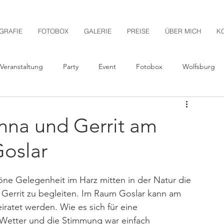
GRAFIE
FOTOBOX
GALERIE
PREISE
ÜBER MICH
K
Veranstaltung
Party
Event
Fotobox
Wolfsburg
sellinnenabschied
After Wedding Shooting
nna und Gerrit am
oslar
Pärchen-Shooting
Babybauch-Shooting
Schloss
ne Gelegenheit im Harz mitten in der Natur die 
ddagshausen
Sickte
Hochzeitsreportage
Gerrit zu begleiten. Im Raum Goslar kann am 
ratet werden. Wie es sich für eine 
Wetter und die Stimmung war einfach 