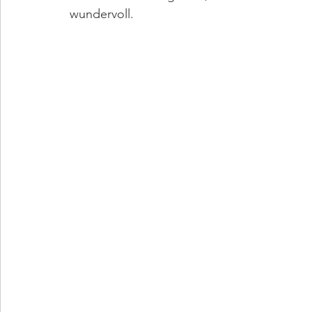
Sektempfang
Celle
Helmstedt
Königslutter
wundervoll. 