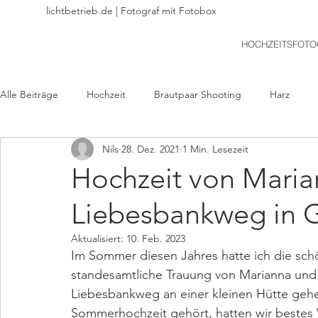
lichtbetrieb.de | Fotograf mit Fotobox
HOCHZEITSFOTO
Alle Beiträge
Hochzeit
Brautpaar Shooting
Harz
Nils
28. Dez. 2021
1 Min. Lesezeit
Braunschweig
Freie Trauung
Hildesheim
Jungge
Hochzeit von Maria
Liebesbankweg in G
Standesamtliche Hochzeit
Kirchliche Trauung
Portrait
Aktualisiert:
10. Feb. 2023
Im Sommer diesen Jahres hatte ich die schö
Gifhorn
Wolfenbüttel
Salzgitter
Goslar
Ri
standesamtliche Trauung von Marianna und 
Liebesbankweg an einer kleinen Hütte gehei
Sommerhochzeit gehört, hatten wir bestes 