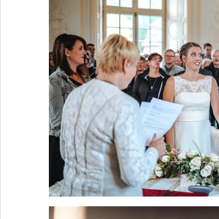
Sektempfang
Celle
Helmstedt
Königslutter