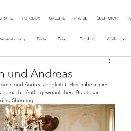
GRAFIE
FOTOBOX
GALERIE
PREISE
ÜBER MICH
K
Veranstaltung
Party
Event
Fotobox
Wolfsburg
sellinnenabschied
After Wedding Shooting
n und Andreas
smin und Andreas begleitet. Hier habe ich im 
Pärchen-Shooting
Babybauch-Shooting
Schloss
os gemacht. Außergewöhnlichere Brautpaar 
ding Shooting. 
ddagshausen
Sickte
Hochzeitsreportage