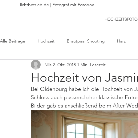
lichtbetrieb.de | Fotograf mit Fotobox
HOCHZEITSFOTO
Alle Beiträge
Hochzeit
Brautpaar Shooting
Harz
Nils
2. Okt. 2018
1 Min. Lesezeit
Braunschweig
Freie Trauung
Hildesheim
Jungge
Hochzeit von Jasmi
Bei Oldenburg habe ich die Hochzeit von Ja
Standesamtliche Hochzeit
Kirchliche Trauung
Portrait
Schloss auch passend eher klassische Fot
Bilder gab es anschließend beim After Wed
Gifhorn
Wolfenbüttel
Salzgitter
Goslar
Ri