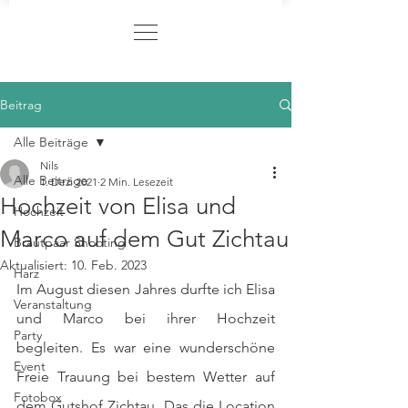
Beitrag
Alle Beiträge
Nils
Alle Beiträge
1. Dez. 2021
2 Min. Lesezeit
Hochzeit von Elisa und
Hochzeit
Marco auf dem Gut Zichtau
Brautpaar Shooting
Aktualisiert:
10. Feb. 2023
Harz
Im August diesen Jahres durfte ich Elisa 
Veranstaltung
und Marco bei ihrer Hochzeit 
Party
begleiten. Es war eine wunderschöne 
Event
Freie Trauung bei bestem Wetter auf 
Fotobox
dem Gutshof Zichtau. Das die Location 