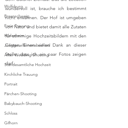
Wolfsburg
wundervoll ist, brauche ich bestimmt 
Braunschweig
nicht erwähnen. Der Hof ist umgeben 
Freie Trauung
von Natur und bietet damit alle Zutaten 
Hildesheim
für stimmige Hochzeitsbildern mit den 
Gästen. Einen vielen Dank an dieser 
Junggesellinnenabschied
Stelle, dass ich ein paar Fotos zeigen 
After Wedding Shooting
darf. 
Standesamtliche Hochzeit
Kirchliche Trauung
Portrait
Pärchen-Shooting
Babybauch-Shooting
Schloss
Gifhorn