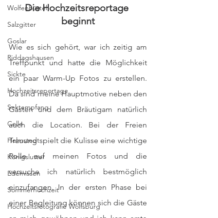
Die Hochzeitsreportage 
Wolfenbüttel
beginnt
Salzgitter
Goslar
Wie es sich gehört, war ich zeitig am 
Riddagshausen
Treffpunkt und hatte die Möglichkeit 
Sickte
ein paar Warm-Up Fotos zu erstellen. 
Hochzeitsreportage
Da sind meine Hauptmotive neben den 
Sektempfang
Gästen und dem Bräutigam natürlich 
Celle
auch die Location. Bei der Freien 
Helmstedt
Trauung spielt die Kulisse eine wichtige 
Rolle auf meinen Fotos und die 
Königslutter
versuche ich natürlich bestmöglich 
Edemissen
einzufangen. In der ersten Phase bei 
Sommerhochzeit
einer Begleitung können sich die Gäste 
Hochzeitsfotografie Wolfsburg