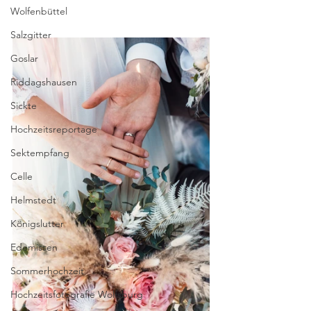
Wolfenbüttel
Salzgitter
Goslar
Riddagshausen
Sickte
Hochzeitsreportage
Sektempfang
Celle
Helmstedt
Königslutter
Edemissen
Sommerhochzeit
Hochzeitsfotografie Wolfsburg