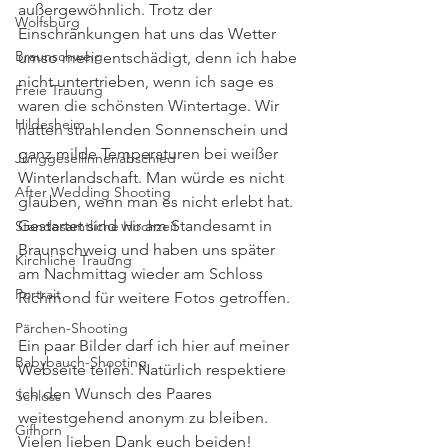
außergewöhnlich. Trotz der 
Wolfsburg
Einschränkungen hat uns das Wetter 
Braunschweig
umso mehr entschädigt, denn ich habe 
nicht untertrieben, wenn ich sage es 
Freie Trauung
waren die schönsten Wintertage. Wir 
Hildesheim
hatten strahlenden Sonnenschein und 
ganz milde Temperaturen bei weißer 
Junggesellinnenabschied
Winterlandschaft. Man würde es nicht 
After Wedding Shooting
glauben, wenn man es nicht erlebt hat. 
Gestartet sind wir am Standesamt in 
Standesamtliche Hochzeit
Braunschweig und haben uns später 
Kirchliche Trauung
am Nachmittag wieder am Schloss 
Portrait
Richmond für weitere Fotos getroffen.
Pärchen-Shooting
Ein paar Bilder darf ich hier auf meiner 
Babybauch-Shooting
Webseite teilen. Natürlich respektiere 
ich den Wunsch des Paares 
Schloss
weitestgehend anonym zu bleiben. 
Gifhorn
Vielen lieben Dank euch beiden!