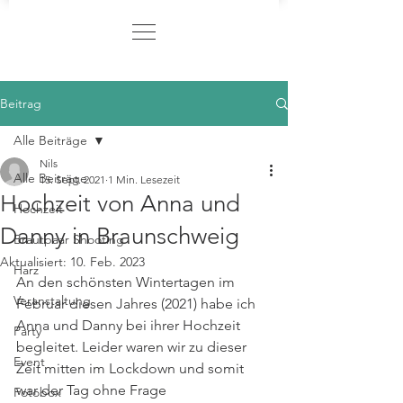
Beitrag
Alle Beiträge
Nils
Alle Beiträge
15. Sept. 2021
1 Min. Lesezeit
Hochzeit von Anna und
Hochzeit
Danny in Braunschweig
Brautpaar Shooting
Aktualisiert:
10. Feb. 2023
Harz
An den schönsten Wintertagen im 
Veranstaltung
Februar diesen Jahres (2021) habe ich 
Anna und Danny bei ihrer Hochzeit 
Party
begleitet. Leider waren wir zu dieser 
Event
Zeit mitten im Lockdown und somit 
war der Tag ohne Frage 
Fotobox