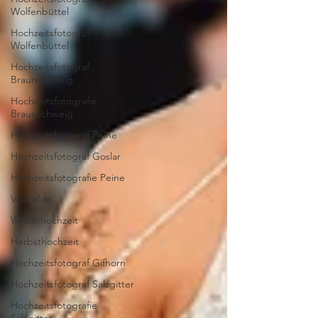
Wolfenbüttel
Hochzeitsfotograf
Wolfenbüttel
Hochzeitsfotograf
Braunschweig
Hochzeitsfotografie
Braunschweig
Hochzeitsfotograf Peine
Hochzeitsfotograf Goslar
Hochzeitsfotografie Peine
Vechelde
Winterhochzeit
Herbsthochzeit
Hochzeitsfotograf Gifhorn
Hochzeitsfotograf Salzgitter
Hochzeitsfotografie