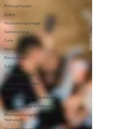
Riddagshausen
Sickte
Hochzeitsreportage
Sektempfang
Celle
Helmstedt
Königslutter
Edemissen
Sommerhochzeit
Hochzeitsfotografie
Wolfsburg
Hochzeitsfotograf Wolfsburg
Hochzeitsfotograf Helmstedt
Hochzeitsfotografie
Helmstedt
Hochzeitsfotografie