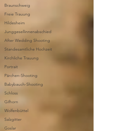
Braunschweig
Freie Trauung
Hildesheim
Junggesellinnenabschied
After Wedding Shooting
Standesamtliche Hochzeit
Kirchliche Trauung
Portrait
Pärchen-Shooting
Babybauch-Shooting
Schloss
Gifhorn
Wolfenbüttel
Salzgitter
Goslar